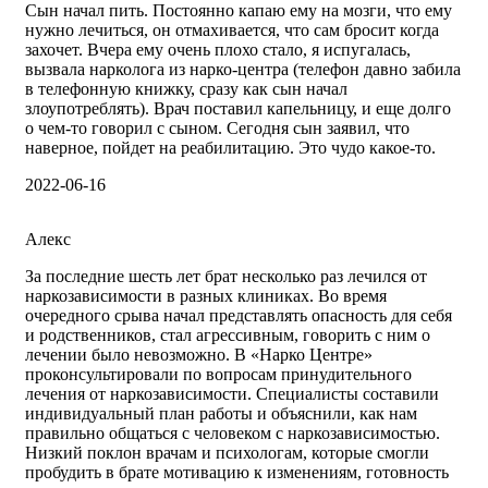
Сын начал пить. Постоянно капаю ему на мозги, что ему
нужно лечиться, он отмахивается, что сам бросит когда
захочет. Вчера ему очень плохо стало, я испугалась,
вызвала нарколога из нарко-центра (телефон давно забила
в телефонную книжку, сразу как сын начал
злоупотреблять). Врач поставил капельницу, и еще долго
о чем-то говорил с сыном. Сегодня сын заявил, что
наверное, пойдет на реабилитацию. Это чудо какое-то.
2022-06-16
Алекс
За последние шесть лет брат несколько раз лечился от
наркозависимости в разных клиниках. Во время
очередного срыва начал представлять опасность для себя
и родственников, стал агрессивным, говорить с ним о
лечении было невозможно. В «Нарко Центре»
проконсультировали по вопросам принудительного
лечения от наркозависимости. Специалисты составили
индивидуальный план работы и объяснили, как нам
правильно общаться с человеком с наркозависимостью.
Низкий поклон врачам и психологам, которые смогли
пробудить в брате мотивацию к изменениям, готовность