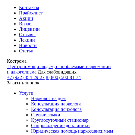
Контакты
Прайс-лист
Акции
Врачи
Лицензии
Отзывы
Лекции
Новости
Статьи
Кострома
Центр помощи людям, с проблемами наркомании
и алкоголизма
Для слабовидящих
+7 (922) 354-29-27
8 (800) 500-81-74
Заказать звонок
Услуги
Нарколог на дом
Консультация нарколога
Консультация психолога
Снятие ломки
Круглосуточный стационар
Сопровождение до клиники
Юридическая помощь наркозависимым