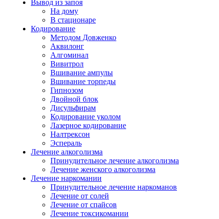
Вывод из запоя
На дому
В стационаре
Кодирование
Методом Довженко
Аквилонг
Алгоминал
Вивитрол
Вшивание ампулы
Вшивание торпеды
Гипнозом
Двойной блок
Дисульфирам
Кодирование уколом
Лазерное кодирование
Налтрексон
Эспераль
Лечение алкоголизма
Принудительное лечение алкоголизма
Лечение женского алкоголизма
Лечение наркомании
Принудительное лечение наркоманов
Лечение от солей
Лечение от спайсов
Лечение токсикомании