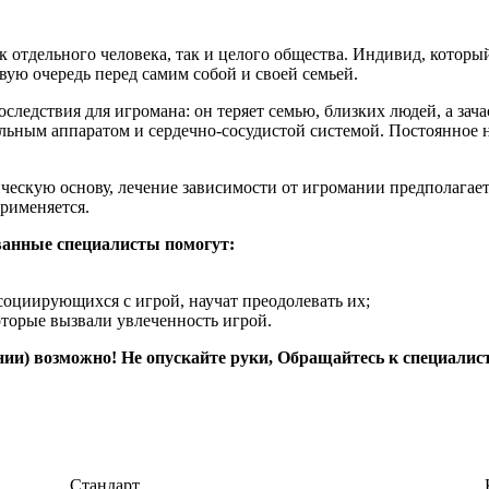
к отдельного человека, так и целого общества. Индивид, которы
вую очередь перед самим собой и своей семьей.
ледствия для игромана: он теряет семью, близких людей, а зача
льным аппаратом и сердечно-сосудистой системой. Постоянное 
ческую основу, лечение зависимости от игромании предполагает
рименяется.
ванные специалисты помогут:
социирующихся с игрой, научат преодолевать их;
оторые вызвали увлеченность игрой.
ии) возможно! Не опускайте руки, Обращайтесь к специалис
Стандарт