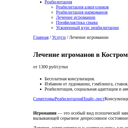
Реабилитация
Реабилитация алкоголиков
Реабилитация наркоманов
Лечение игромании
Профилактика срыва
Ускоренный курс реабилитации
Главная
/
Услуги
/
Лечение игромании
Лечение игроманов в Костром
от 1300 руб/сутки
Бесплатная консультация.
Избавим от лудомании, гэмблинга, ставок
Реабилитация, социальная адаптация и ам
Симптомы
Реабилитация
Прайс-лист
Консультац
Игромания
— это особый вид психической зави
вызывающей серьезное депрессивное состояние
Лотереи, компьютерные и азартные игры, как о