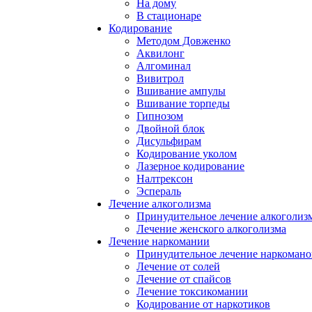
На дому
В стационаре
Кодирование
Методом Довженко
Аквилонг
Алгоминал
Вивитрол
Вшивание ампулы
Вшивание торпеды
Гипнозом
Двойной блок
Дисульфирам
Кодирование уколом
Лазерное кодирование
Налтрексон
Эспераль
Лечение алкоголизма
Принудительное лечение алкоголиз
Лечение женского алкоголизма
Лечение наркомании
Принудительное лечение наркомано
Лечение от солей
Лечение от спайсов
Лечение токсикомании
Кодирование от наркотиков