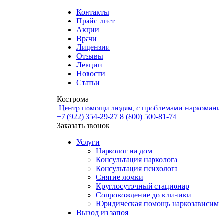
Контакты
Прайс-лист
Акции
Врачи
Лицензии
Отзывы
Лекции
Новости
Статьи
Кострома
Центр помощи людям, с проблемами наркомани
+7 (922) 354-29-27
8 (800) 500-81-74
Заказать звонок
Услуги
Нарколог на дом
Консультация нарколога
Консультация психолога
Снятие ломки
Круглосуточный стационар
Сопровождение до клиники
Юридическая помощь наркозависи
Вывод из запоя