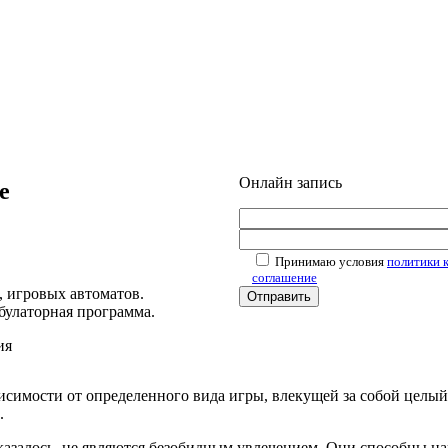
Онлайн запись
е
Принимаю условия
политики 
соглашение
, игровых автоматов.
булаторная программа.
ия
симости от определенного вида игры, влекущей за собой целый
.
казалось, не являются безобидным увлечением. Они способны на