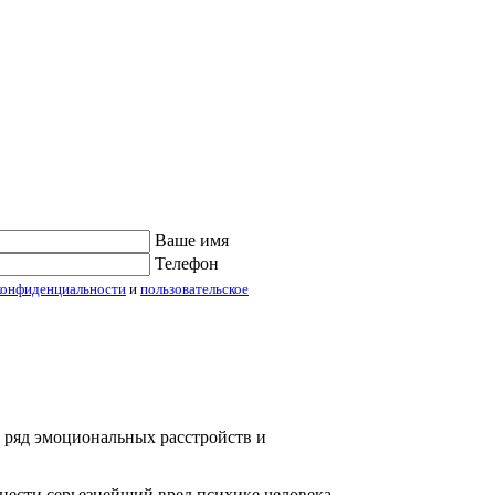
Ваше имя
Телефон
конфиденциальности
и
пользовательское
 ряд эмоциональных расстройств и
нести серьезнейший вред психике человека.