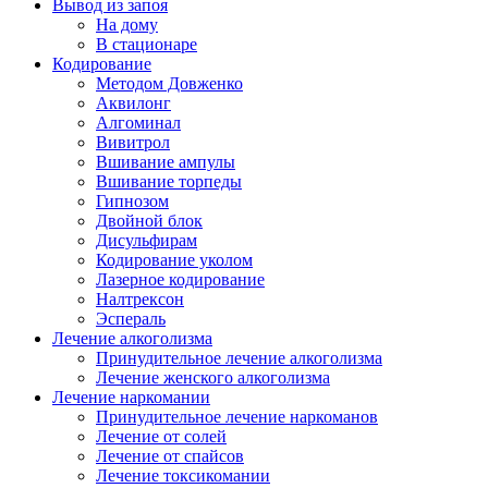
Вывод из запоя
На дому
В стационаре
Кодирование
Методом Довженко
Аквилонг
Алгоминал
Вивитрол
Вшивание ампулы
Вшивание торпеды
Гипнозом
Двойной блок
Дисульфирам
Кодирование уколом
Лазерное кодирование
Налтрексон
Эспераль
Лечение алкоголизма
Принудительное лечение алкоголизма
Лечение женского алкоголизма
Лечение наркомании
Принудительное лечение наркоманов
Лечение от солей
Лечение от спайсов
Лечение токсикомании