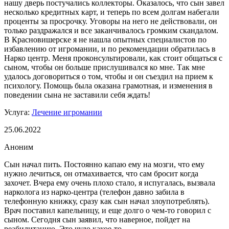
нашу дверь постучались коллекторы. Оказалось, что сын завел
несколько кредитных карт, и теперь по всем долгам набегали
проценты за просрочку. Уговоры на него не действовали, он
только раздражался и все заканчивалось громким скандалом.
В Красновишерске я не нашла опытных специалистов по
избавлению от игромании, и по рекомендации обратилась в
Нарко центр. Меня проконсультировали, как стоит общаться с
сыном, чтобы он больше прислушивался ко мне. Так мне
удалось договориться о том, чтобы и он съездил на прием к
психологу. Помощь была оказана грамотная, и изменения в
поведении сына не заставили себя ждать!
Услуга:
Лечение игромании
25.06.2022
Аноним
Сын начал пить. Постоянно капаю ему на мозги, что ему
нужно лечиться, он отмахивается, что сам бросит когда
захочет. Вчера ему очень плохо стало, я испугалась, вызвала
нарколога из нарко-центра (телефон давно забила в
телефонную книжку, сразу как сын начал злоупотреблять).
Врач поставил капельницу, и еще долго о чем-то говорил с
сыном. Сегодня сын заявил, что наверное, пойдет на
реабилитацию. Это чудо какое-то.