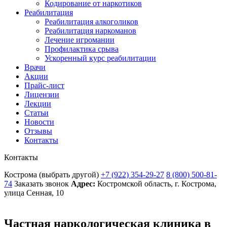
Кодирование от наркотиков
Реабилитация
Реабилитация алкоголиков
Реабилитация наркоманов
Лечение игромании
Профилактика срыва
Ускоренный курс реабилитации
Врачи
Акции
Прайс-лист
Лицензии
Лекции
Статьи
Новости
Отзывы
Контакты
Контакты
Кострома
(выбрать другой)
+7 (922) 354-29-27
8 (800) 500-81-
74
Заказать звонок
Адрес:
Костромской область, г. Кострома,
улица Сенная, 10
Частная наркологическая клиника в