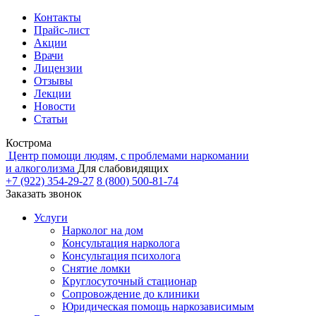
Контакты
Прайс-лист
Акции
Врачи
Лицензии
Отзывы
Лекции
Новости
Статьи
Кострома
Центр помощи людям, с проблемами наркомании
и алкоголизма
Для слабовидящих
+7 (922) 354-29-27
8 (800) 500-81-74
Заказать звонок
Услуги
Нарколог на дом
Консультация нарколога
Консультация психолога
Снятие ломки
Круглосуточный стационар
Сопровождение до клиники
Юридическая помощь наркозависимым