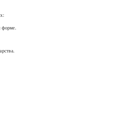
х:
й форме.
арства.