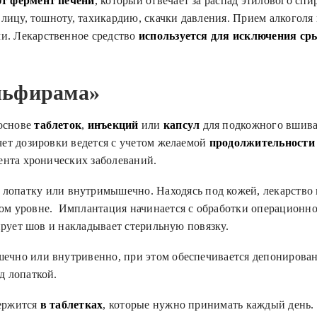
т фермент печени
, который отвечает за распад этилового сп
 лицу, тошноту, тахикардию, скачки давления. Прием алкоголя
. Лекарственное средство
используется для исключения ср
льфирама»
основе
таблеток
,
инъекций
или
капсул
для подкожного вшива
чет дозировки ведется с учетом желаемой
продолжительности
ента хронических заболеваний.
 лопатку или внутримышечно. Находясь под кожей, лекарство
м уровне. Имплантация начинается с обработки операционног
ирует шов и накладывает стерильную повязку.
чно или внутривенно, при этом обеспечивается депонировани
д лопаткой.
держится
в таблетках
, которые нужно принимать каждый день. 