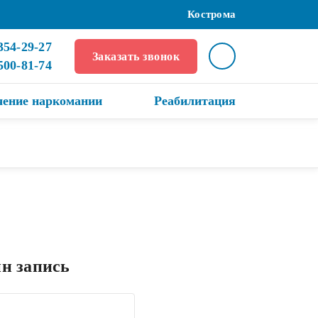
Кострома
354-29-27
Заказать звонок
 500-81-74
чение наркомании
Реабилитация
н запись