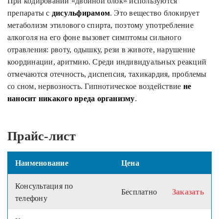
При кодировании «двойной блок» используются
препараты с
дисульфирамом
. Это вещество блокирует
метаболизм этилового спирта, поэтому употребление
алкоголя на его фоне вызовет симптомы сильного
отравления: рвоту, одышку, рези в животе, нарушение
координации, аритмию. Среди индивидуальных реакций
отмечаются отечность, диспепсия, тахикардия, проблемы
со сном, нервозность. Гипнотическое воздействие
не
наносит никакого вреда организму
.
Прайс-лист
Наименование
Цена
Консультация по
Бесплатно
Заказать
телефону