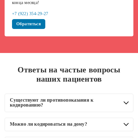
конца месяца!
+7 (922) 354-29-27
Обратиться
Ответы на частые вопросы
наших пациентов
Существуют ли противопоказания к
кодированию?
Абсолютными противопоказаниями к кодированию
Можно ли кодироваться на дому?
являются состояние абстиненции, эпилепсия, заболевания
печени, психические расстройства, онкология, туберкулез.